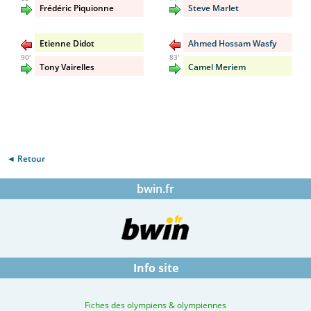
Frédéric Piquionne
Steve Marlet
Etienne Didot
Ahmed Hossam Wasfy
90'
83'
Tony Vairelles
Camel Meriem
◄ Retour
bwin.fr
Info site
Fiches des olympiens & olympiennes