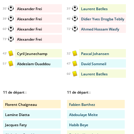
Alexander Frei
Laurent Batlles
35'
31'
Alexander Frei
Didier Yves Drogba Tebily
39'
45'
Alexander Frei
Ahmed Hossam Wasfy
60'
72'
Alexander Frei
73'
Cyril Jeunechamp
Pascal Johansen
43'
32'
Abdeslam Ouaddou
David Sommeil
51'
47'
Laurent Batlles
66'
11 de départ :
11 de départ :
Florent Chaigneau
Fabien Barthez
Lamine Diatta
Abdoulaye Meite
Jacques Faty
Habib Beye