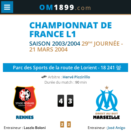
OM
1899
.com
CHAMPIONNAT DE
FRANCE L1
SAISON 2003/2004
29
JOURNÉE -
ÈME
21 MARS 2004
Parc des Sports de la route de Lorient - 18 241
Arbitre :
Hervé Piccirillo
Durée du match :
90
min
4
3
Rennes
Marseille
2
2
Entraineur :
Laszlo Boloni
Entraineur :
José Anigo