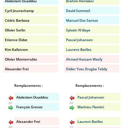
Abdeslam Ouaddou
Brahim Hemdani
Cyril Jeunechamp
David Sommeil
Cédric Barbosa
Manuel Dos Santos
Olivier Sorlin
Sylvain N'diaye
Etienne Didot
Pascal Johansen
Kim Kallstrom
Laurent Batlles
Olivier Monterrubio
Ahmed Hossam Wasfy
Alexander Frei
Didier Yves Drogba Tebily
Remplacements :
Remplacements :
Abdeslam Ouaddou
Pascal Johansen
52'
62'
François Grenet
Mathieu Flamini
Alexander Frei
Laurent Batlles
85'
71'