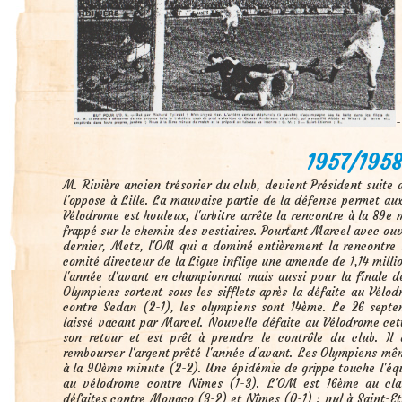
1957/195
M. Rivière ancien trésorier du club, devient Président suite 
l'oppose à Lille. La mauvaise partie de la défense permet a
Vélodrome est houleux, l'arbitre arrête la rencontre à la 89e m
frappé sur le chemin des vestiaires. Pourtant Marcel avec ouve
dernier, Metz, l'OM qui a dominé entièrement la rencontre 
comité directeur de la Ligue inflige une amende de 1,14 milli
l'année d'avant en championnat mais aussi pour la finale d
Olympiens sortent sous les sifflets après la défaite au Vél
contre Sedan (2-1), les olympiens sont 14ème. Le 26 septem
laissé vacant par Marcel. Nouvelle défaite au Vélodrome cett
son retour et est prêt à prendre le contrôle du club. I
rembourser l'argent prêté l'année d'avant. Les Olympiens mê
à la 90ème minute (2-2). Une épidémie de grippe touche l'équi
au vélodrome contre Nîmes (1-3). L'OM est 16ème au clas
défaites contre Monaco (3-2) et Nîmes (0-1) ; nul à Saint-Et