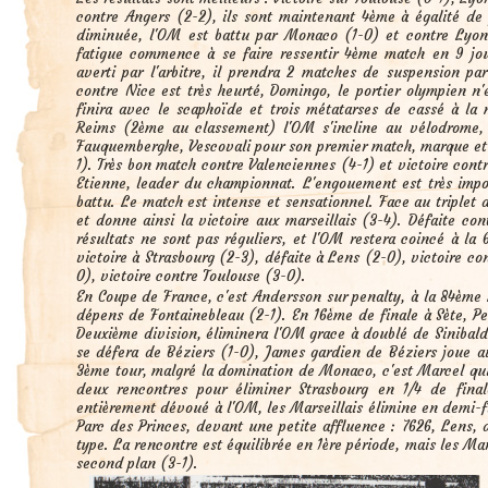
contre Angers (2-2), ils sont maintenant 4ème à égalité d
diminuée, l'OM est battu par Monaco (1-0) et contre Lyon
fatigue commence à se faire ressentir 4ème match en 9 jour
averti par l'arbitre, il prendra 2 matches de suspension pa
contre Nice est très heurté, Domingo, le portier olympien n'
finira avec le scaphoïde et trois métatarses de cassé à la 
Reims (2ème au classement) l'OM s'incline au vélodrome,
Fauquemberghe, Vescovali pour son premier match, marque et 
1). Très bon match contre Valenciennes (4-1) et victoire cont
Etienne, leader du championnat. L'engouement est très impor
battu. Le match est intense et sensationnel. Face au triplet
et donne ainsi la victoire aux marseillais (3-4). Défaite con
résultats ne sont pas réguliers, et l'OM restera coincé à la 
victoire à Strasbourg (2-3), défaite à Lens (2-0), victoire c
0), victoire contre Toulouse (3-0).
En Coupe de France, c'est Andersson sur penalty, à la 84ème 
dépens de Fontainebleau (2-1). En 16ème de finale à Sète, P
Deuxième division, éliminera l'OM grace à doublé de Sinibald
se défera de Béziers (1-0), James gardien de Béziers joue a
3ème tour, malgré la domination de Monaco, c'est Marcel qui q
deux rencontres pour éliminer Strasbourg en 1/4 de fina
entièrement dévoué à l'OM, les Marseillais élimine en demi-f
Parc des Princes, devant une petite affluence : 7626, Lens,
type. La rencontre est équilibrée en 1ère période, mais les Mar
second plan (3-1).