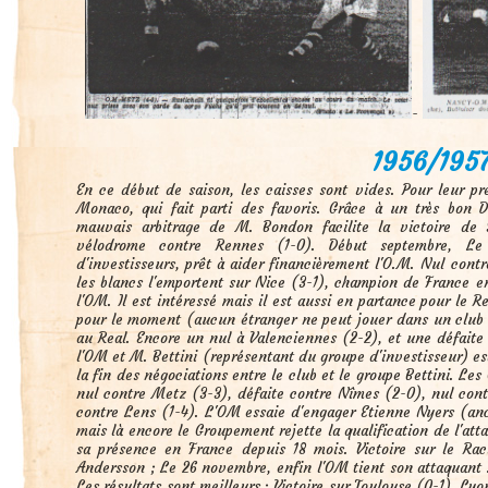
-
1956/195
En ce début de saison, les caisses sont vides. Pour leur p
Monaco, qui fait parti des favoris. Grâce à un très bon 
mauvais arbitrage de M. Bondon facilite la victoire de 
vélodrome contre Rennes (1-0). Début septembre, Le 
d'investisseurs, prêt à aider financièrement l'O.M. Nul cont
les blancs l'emportent sur Nice (3-1), champion de France en
l'OM. Il est intéressé mais il est aussi en partance pour le 
pour le moment (aucun étranger ne peut jouer dans un club e
au Real. Encore un nul à Valenciennes (2-2), et une défaite
l'OM et M. Bettini (représentant du groupe d'investisseur) est
la fin des négociations entre le club et le groupe Bettini. L
nul contre Metz (3-3), défaite contre Nîmes (2-0), nul cont
contre Lens (1-4). L'OM essaie d'engager Etienne Nyers (an
mais là encore le Groupement rejette la qualification de l'at
sa présence en France depuis 18 mois. Victoire sur le Ra
Andersson ; Le 26 novembre, enfin l'OM tient son attaquant : 
Les résultats sont meilleurs : Victoire sur Toulouse (0-1), Ly