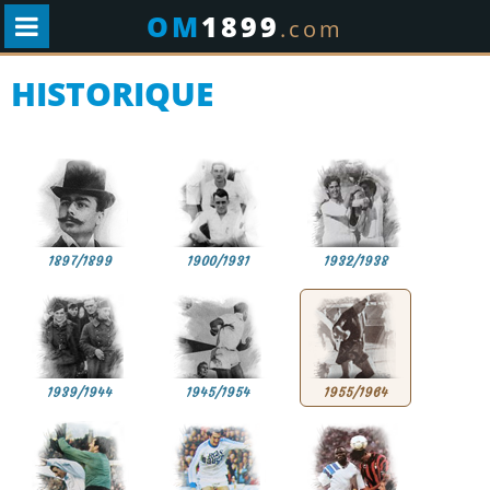
OM
1899
.com
HISTORIQUE
1897/1899
1900/1931
1932/1938
1939/1944
1945/1954
1955/1964