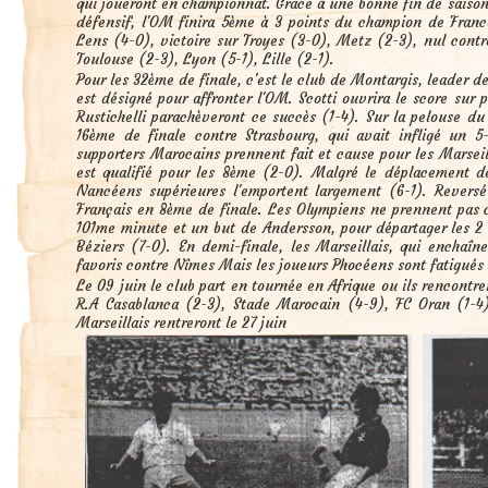
qui joueront en championnat. Grâce à une bonne fin de saison
défensif, l'OM finira 5ème à 3 points du champion de France
Lens (4-0), victoire sur Troyes (3-0), Metz (2-3), nul contr
Toulouse (2-3), Lyon (5-1), Lille (2-1).
Pour les 32ème de finale, c'est le club de Montargis, leader 
est désigné pour affronter l'OM. Scotti ouvrira le score sur 
Rustichelli parachèveront ce succès (1-4). Sur la pelouse d
16ème de finale contre Strasbourg, qui avait infligé un 
supporters Marocains prennent fait et cause pour les Marsei
est qualifié pour les 8ème (2-0). Malgré le déplacement de
Nancéens supérieures l'emportent largement (6-1). Reversé
Français en 8ème de finale. Les Olympiens ne prennent pas c
101me minute et un but de Andersson, pour départager les 2
Béziers (7-0). En demi-finale, les Marseillais, qui enchaîn
favoris contre Nîmes Mais les joueurs Phocéens sont fatigués e
Le 09 juin le club part en tournée en Afrique ou ils rencontre
R.A Casablanca (2-3), Stade Marocain (4-9), FC Oran (1-4).
Marseillais rentreront le 27 juin