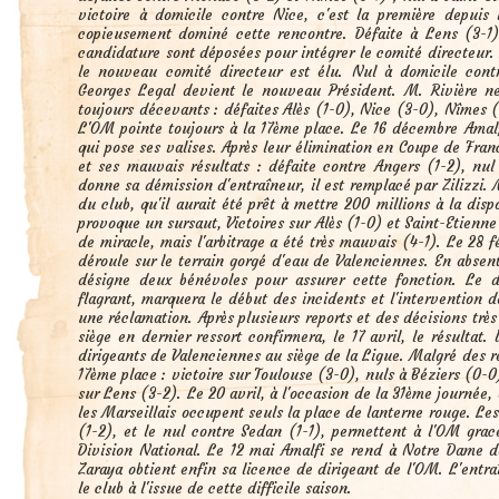
victoire à domicile contre Nice, c'est la première depuis 
copieusement dominé cette rencontre. Défaite à Lens (3-1
candidature sont déposées pour intégrer le comité directeur.
le nouveau comité directeur est élu. Nul à domicile con
Georges Legal devient le nouveau Président. M. Rivière ne 
toujours décevants : défaites Alès (1-0), Nice (3-0), Nîmes 
L'OM pointe toujours à la 17ème place. Le 16 décembre Amalfi
qui pose ses valises. Après leur élimination en Coupe de Fra
et ses mauvais résultats : défaite contre Angers (1-2), nu
donne sa démission d'entraîneur, il est remplacé par Zilizzi. 
du club, qu'il aurait été prêt à mettre 200 millions à la dis
provoque un sursaut, Victoires sur Alès (1-0) et Saint-Etienne 
de miracle, mais l'arbitrage a été très mauvais (4-1). Le 28 f
déroule sur le terrain gorgé d'eau de Valenciennes. En absent
désigne deux bénévoles pour assurer cette fonction. Le d
flagrant, marquera le début des incidents et l'intervention d
une réclamation. Après plusieurs reports et des décisions très
siège en dernier ressort confirmera, le 17 avril, le résultat
dirigeants de Valenciennes au siège de la Ligue. Malgré des ré
17ème place : victoire sur Toulouse (3-0), nuls à Béziers (0-0)
sur Lens (3-2). Le 20 avril, à l'occasion de la 31ème journée, 
les Marseillais occupent seuls la place de lanterne rouge. Le
(1-2), et le nul contre Sedan (1-1), permettent à l'OM gra
Division National. Le 12 mai Amalfi se rend à Notre Dame d
Zaraya obtient enfin sa licence de dirigeant de l'OM. L'entra
le club à l'issue de cette difficile saison.