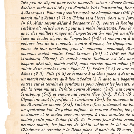
Très peu de départ pour cette nouvelle saison : Roger Vando
Nielsen, mais aussi très peu d'arrivée Pirès Constantino, Be
à Mazargues. Pour son premier match de championnat l'OM fait
match nul à Reims (1-1) ou Chicha sera blessé. Sous une forte
(4-0). Mais seront défait à Bordeaux (1-0), contre le Racing
l'arbitre ait refusé un but pour une main inexistante. Pour la
avec des maillots rouges et l'emporteront 3-1 malgré un effect
Face au leader niçois, ils l'emportent (1-2) et remontent à 
pelouse lors de la rencontre contre Monaco, les Olympiens 
cause de leur prestation, puis de nouveau encouragé, Marce
mauvais match contre Saint Etienne (3-1) et l'OM est 10
Strasbourg (16ème). Le match contre Toulouse est très heur
bagarre générale, match arrêté, mais victoire quand même (3
suivit deux matches nul : Lyon (1-1), Sedan (2-2) et une sé
Nîmes (2-0), Lille (0-3) et remonte à la 4ème place à deux po
un match très heurté qu'à lieu à Sedan (2-1) avec une bagarre
entrée sur le terrain de gendarmes pour séparer les joueurs, 
dès la 7ème minute. Défaite contre Monaco (3-0), nul contre
Strasbourg (5-0) et encore nul contre Nice (0-0). Il fait -10
Olympiens sont frigorifiés et s'inclinent (3-1). De nouveau l
les Marseillais menés (2-3), l'arbitre refuse justement un 
un quatrième but. Le public enfonce le service d'ordre, les j
vestiaires et le match sera interrompu à trois minutes de 
match perdu pour Sedan (0-0). Le 14 mars Jean Robin rempla
premier match, les joueurs de Robin subiront la loi du Rac
Vélodrome et retombe à la 11ème place. A partir du 22 mars, 